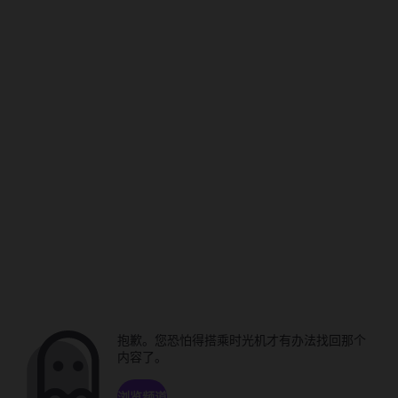
抱歉。您恐怕得搭乘时光机才有办法找回那个
内容了。
浏览频道