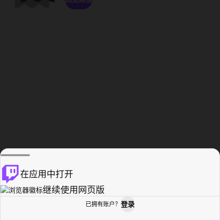
在应用中打开
继续使用网页版
登录
已拥有账户？
主页
浏览
活动纪录
个人资料