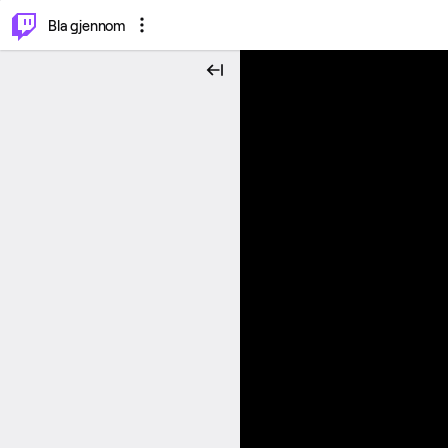
⌥
P
Bla gjennom