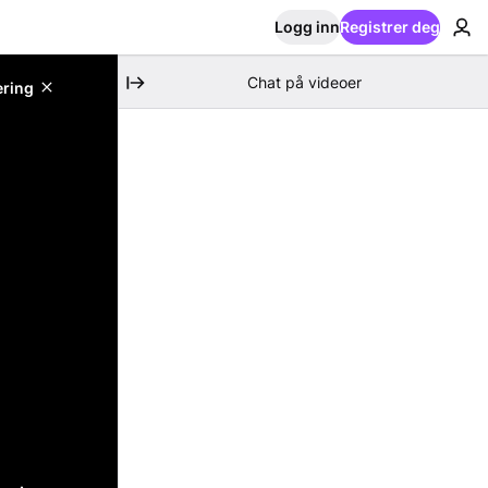
Logg inn
Registrer deg
Chat på videoer
ering