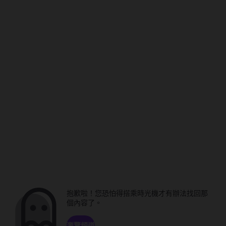
抱歉啦！您恐怕得搭乘時光機才有辦法找回那
個內容了。
瀏覽頻道