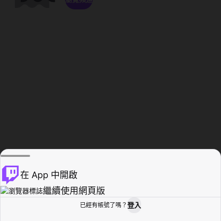
在 App 中開啟
繼續使用網頁版
登入
已經有帳號了嗎？
創作者基地
瀏覽
活動紀錄
個人檔案