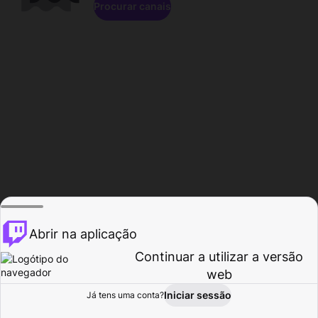
Procurar canais
Abrir na aplicação
Continuar a utilizar a versão
web
Iniciar sessão
Já tens uma conta?
Página inicial
Procurar
Atividade
Perfil