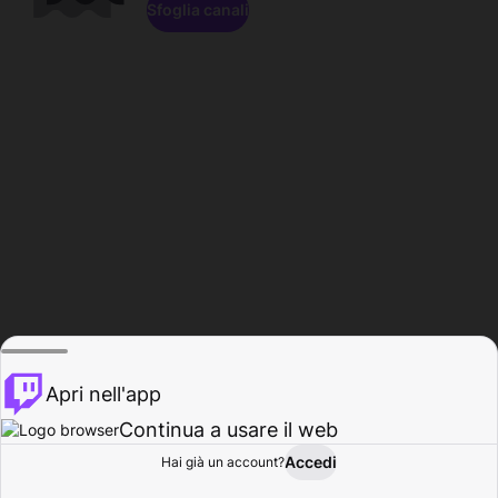
Sfoglia canali
Apri nell'app
Continua a usare il web
Accedi
Hai già un account?
Base
Sfoglia
Attività
Profilo