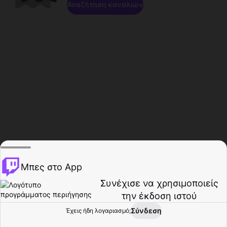
Αναζήτηση καναλιών
Μπες στο App
Συνέχισε να χρησιμοποιείς
την έκδοση ιστού
Σύνδεση
Έχεις ήδη λογαριασμό;
Αρχική σελίδα
Περιήγηση
Δραστηριότητα
Προφίλ