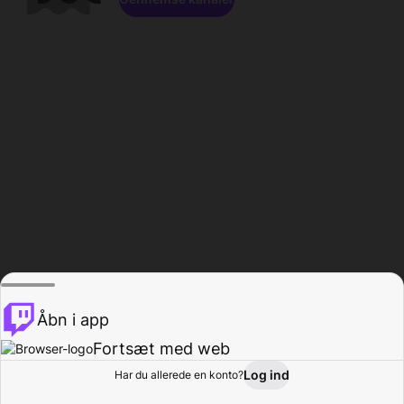
Åbn i app
Fortsæt med web
Log ind
Har du allerede en konto?
Hjem
Gennemse
Aktivitet
Profil