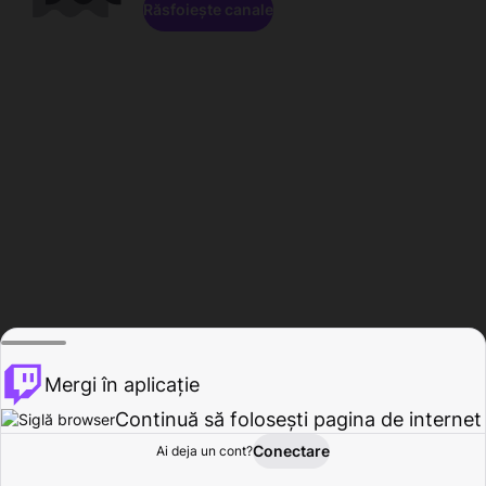
Răsfoiește canale
Mergi în aplicație
Continuă să folosești pagina de internet
Conectare
Ai deja un cont?
Acasă
Răsfoire
Activitate
Profil