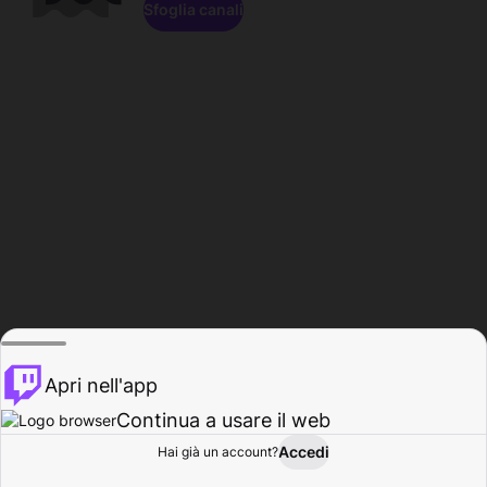
Sfoglia canali
Apri nell'app
Continua a usare il web
Accedi
Hai già un account?
Base
Sfoglia
Attività
Profilo