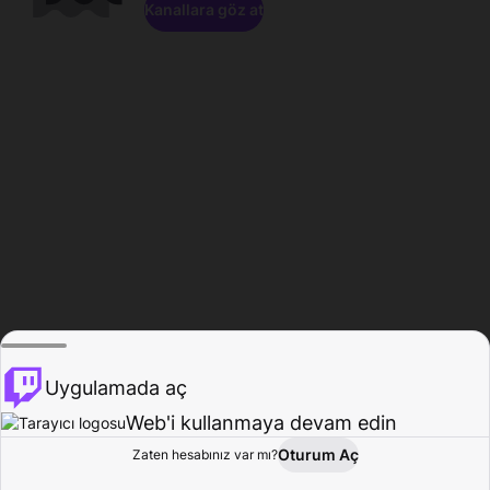
Kanallara göz at
Uygulamada aç
Web'i kullanmaya devam edin
Oturum Aç
Zaten hesabınız var mı?
Ana Sayfa
Gözat
Aktivite
Profil