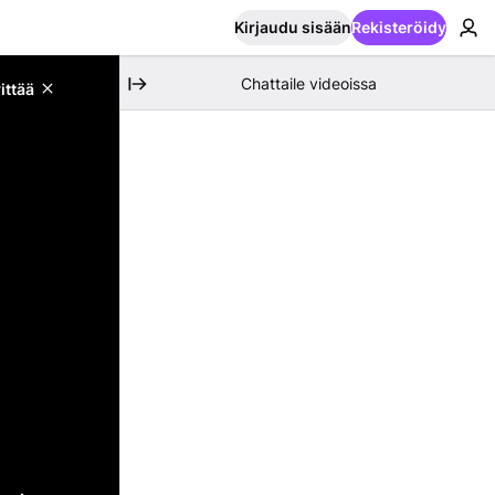
Kirjaudu sisään
Rekisteröidy
Chattaile videoissa
ittää