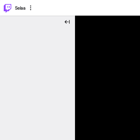
⌥
P
Selaa