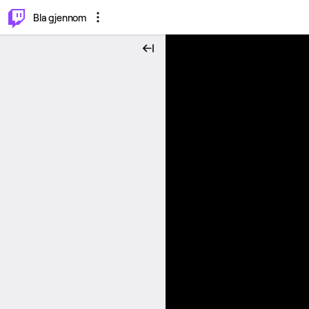
⌥
P
Bla gjennom