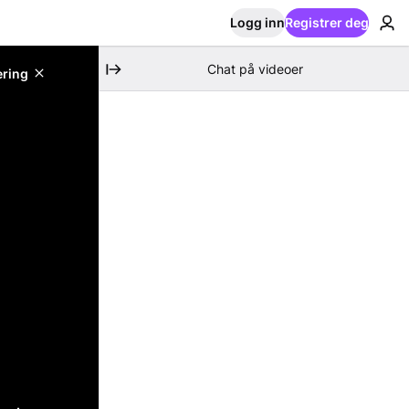
Logg inn
Registrer deg
Chat på videoer
ering