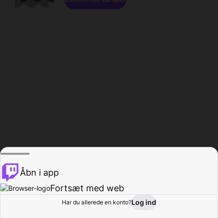
Åbn i app
Fortsæt med web
Log ind
Har du allerede en konto?
Hjem
Gennemse
Aktivitet
Profil