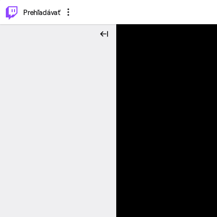
..
⌥
P
Prehľadávať