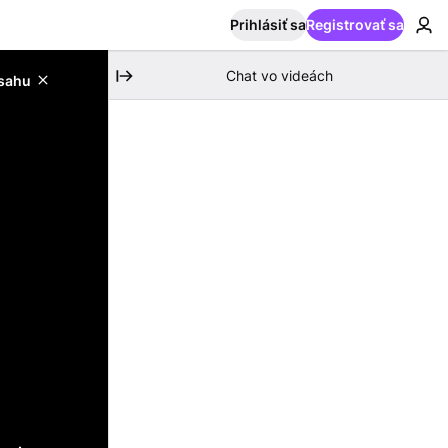
Prihlásiť sa
Registrovať sa
Chat vo videách
bsahu