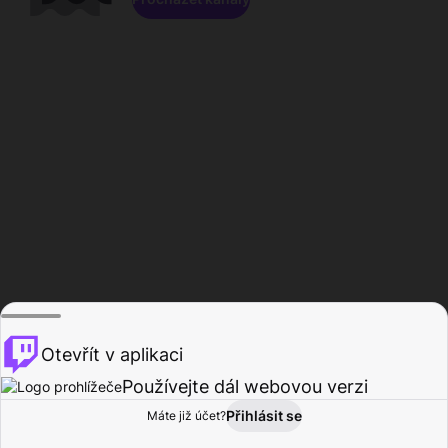
Otevřít v aplikaci
Používejte dál webovou verzi
Přihlásit se
Máte již účet?
Domů
Procházet
Aktivita
Profil