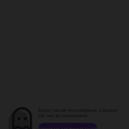
Sajnos, hacsak nincs időgéped, a tartalom
már nem áll rendelkezésre.
Böngészés a csatornák között