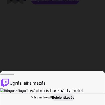
Ugrás: alkalmazás
Továbbra is használd a netet
Bejelentkezés
Már van fiókod?
Főoldal
Böngészés
Tevékenység
Profil