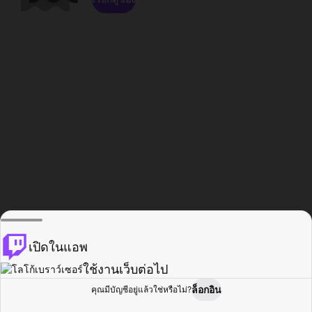
เปิดในแอพ
ใช้งานเว็บต่อไป
ล็อกอิน
คุณมีบัญชีอยู่แล้วใช่หรือไม่?
หน้าแรก
เรียกดู
กิจกรรม
โปรไฟล์