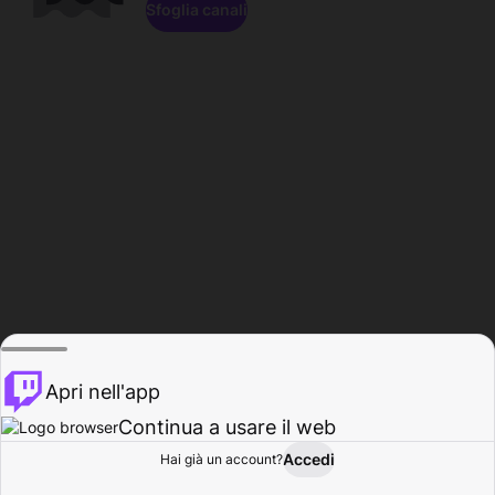
Sfoglia canali
Apri nell'app
Continua a usare il web
Accedi
Hai già un account?
Base
Sfoglia
Attività
Profilo