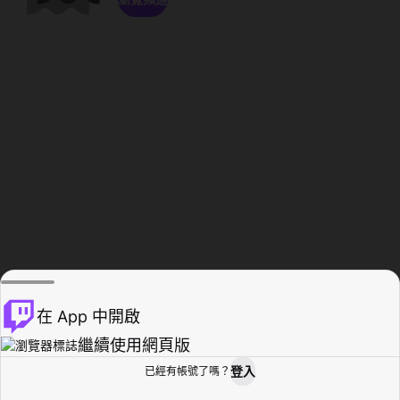
在 App 中開啟
繼續使用網頁版
登入
已經有帳號了嗎？
創作者基地
瀏覽
活動紀錄
個人檔案