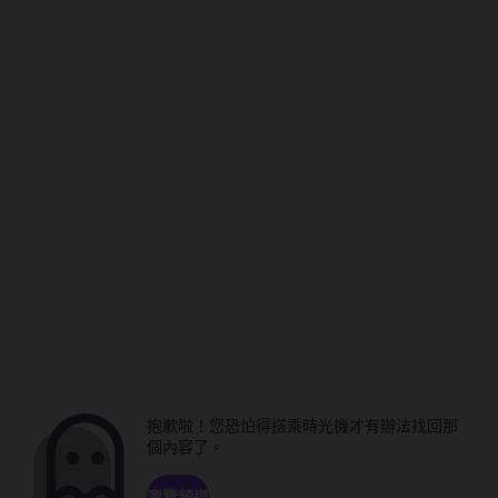
抱歉啦！您恐怕得搭乘時光機才有辦法找回那
個內容了。
瀏覽頻道