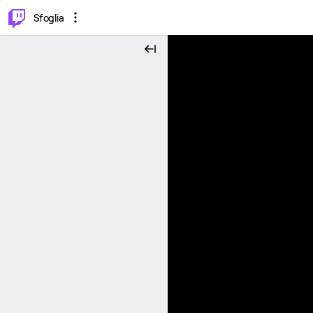
⌥
P
Sfoglia