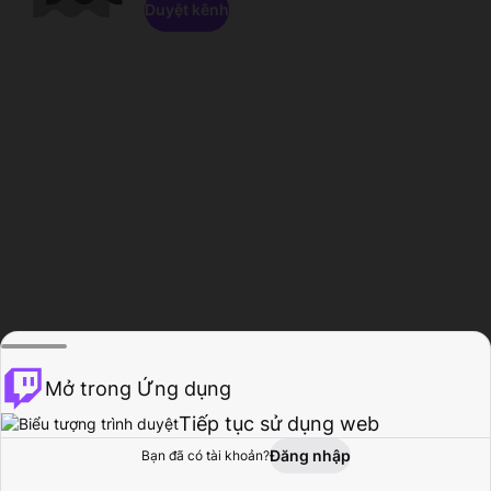
Duyệt kênh
Mở trong Ứng dụng
Tiếp tục sử dụng web
Đăng nhập
Bạn đã có tài khoản?
Trang chủ
Duyệt
Hoạt động
Hồ sơ