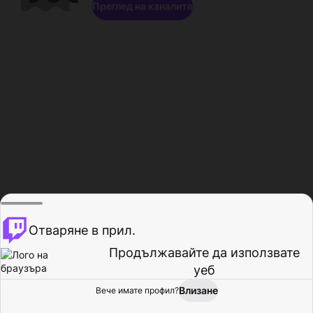
Преглед на каналите
Отваряне в прил.
Продължавайте да използвате
уеб
Влизане
Вече имате профил?
Начало
Преглед
Активност
Профил