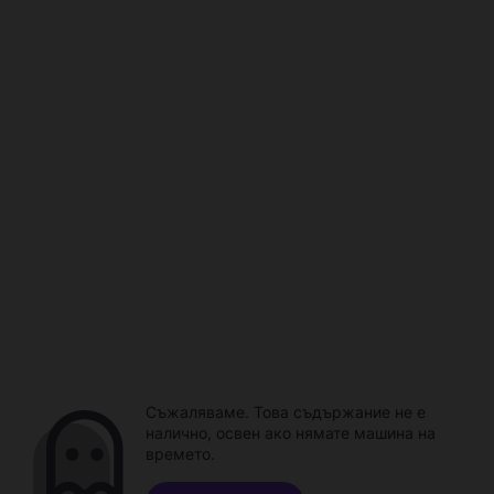
Съжаляваме. Това съдържание не е
налично, освен ако нямате машина на
времето.