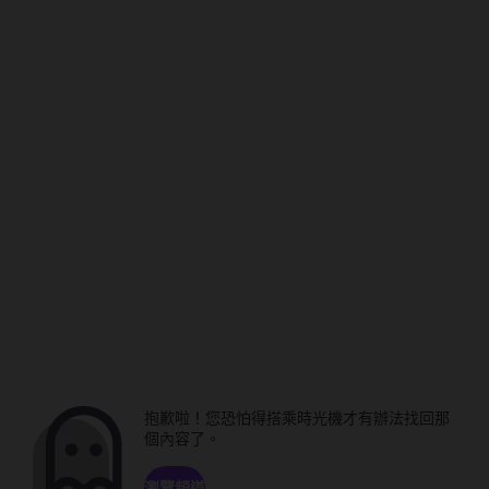
抱歉啦！您恐怕得搭乘時光機才有辦法找回那
個內容了。
瀏覽頻道