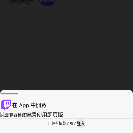
在 App 中開啟
繼續使用網頁版
登入
已經有帳號了嗎？
創作者基地
瀏覽
活動紀錄
個人檔案