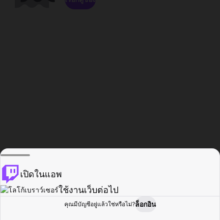
เปิดในแอพ
ใช้งานเว็บต่อไป
ล็อกอิน
คุณมีบัญชีอยู่แล้วใช่หรือไม่?
หน้าแรก
เรียกดู
กิจกรรม
โปรไฟล์