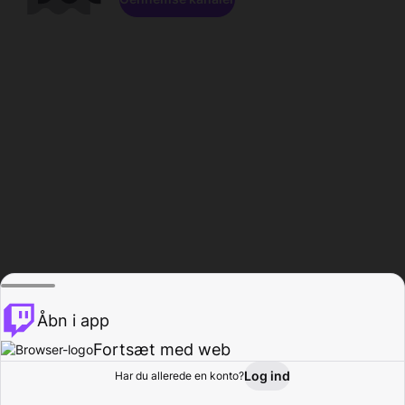
Åbn i app
Fortsæt med web
Log ind
Har du allerede en konto?
Hjem
Gennemse
Aktivitet
Profil