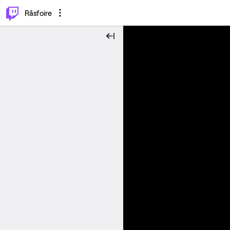
⌥
P
Răsfoire