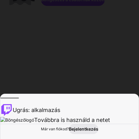
Ugrás: alkalmazás
Továbbra is használd a netet
Bejelentkezés
Már van fiókod?
Főoldal
Böngészés
Tevékenység
Profil