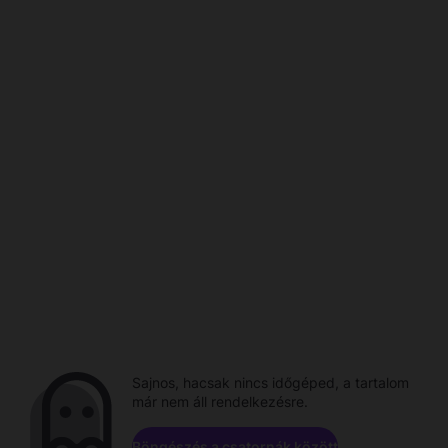
Sajnos, hacsak nincs időgéped, a tartalom
már nem áll rendelkezésre.
Böngészés a csatornák között