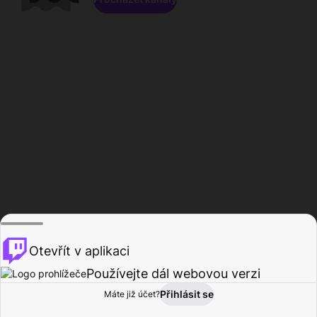
Otevřít v aplikaci
Používejte dál webovou verzi
Přihlásit se
Máte již účet?
Domů
Procházet
Aktivita
Profil