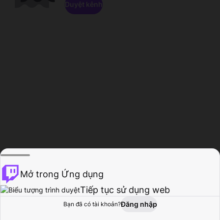
Duyệt kênh
Mở trong Ứng dụng
Tiếp tục sử dụng web
Đăng nhập
Bạn đã có tài khoản?
Trang chủ
Duyệt
Hoạt động
Hồ sơ