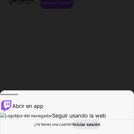
Explorar canales
Abrir en app
Seguir usando la web
Iniciar sesión
Página del
¿Ya tienes una cuenta?
Explorar
Actividad
Perfil
Creador