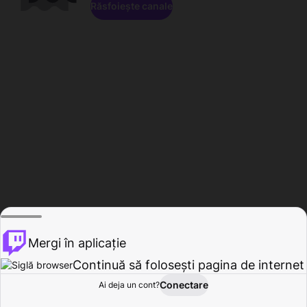
Răsfoiește canale
Mergi în aplicație
Continuă să folosești pagina de internet
Conectare
Ai deja un cont?
Acasă
Răsfoire
Activitate
Profil