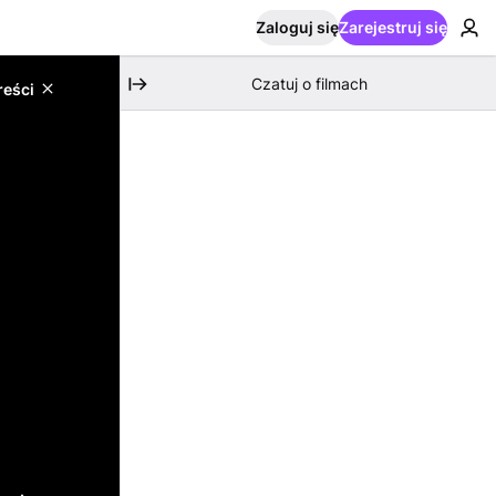
Zaloguj się
Zarejestruj się
Czatuj o filmach
reści