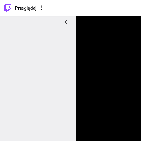
…
⌥
P
Przeglądaj