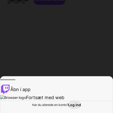
Åbn i app
Fortsæt med web
Log ind
Har du allerede en konto?
Hjem
Gennemse
Aktivitet
Profil