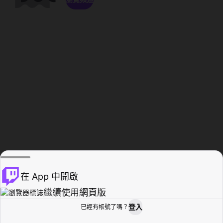
在 App 中開啟
繼續使用網頁版
登入
已經有帳號了嗎？
創作者基地
瀏覽
活動紀錄
個人檔案