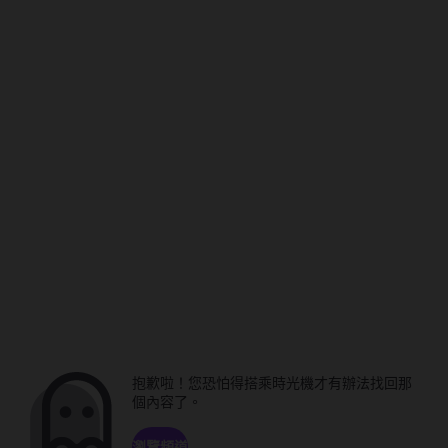
抱歉啦！您恐怕得搭乘時光機才有辦法找回那
個內容了。
瀏覽頻道