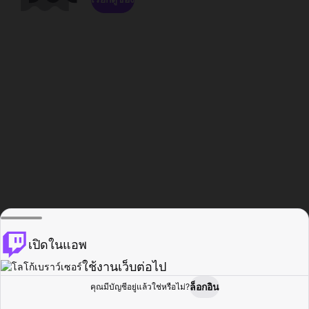
เปิดในแอพ
ใช้งานเว็บต่อไป
ล็อกอิน
คุณมีบัญชีอยู่แล้วใช่หรือไม่?
หน้าแรก
เรียกดู
กิจกรรม
โปรไฟล์