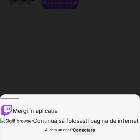
Răsfoiește canale
Mergi în aplicație
Continuă să folosești pagina de internet
Conectare
Ai deja un cont?
Acasă
Răsfoire
Activitate
Profil