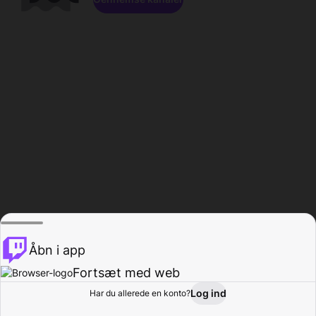
Åbn i app
Fortsæt med web
Log ind
Har du allerede en konto?
Hjem
Gennemse
Aktivitet
Profil