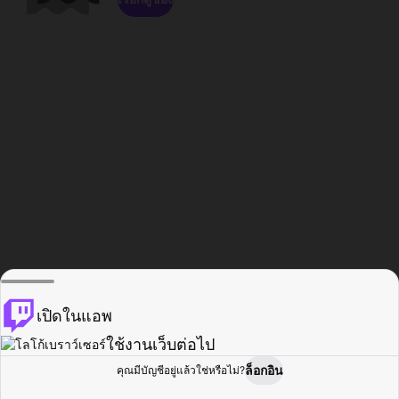
เปิดในแอพ
ใช้งานเว็บต่อไป
ล็อกอิน
คุณมีบัญชีอยู่แล้วใช่หรือไม่?
หน้าแรก
เรียกดู
กิจกรรม
โปรไฟล์