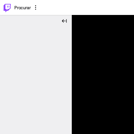
.
⌥
P
Procurar