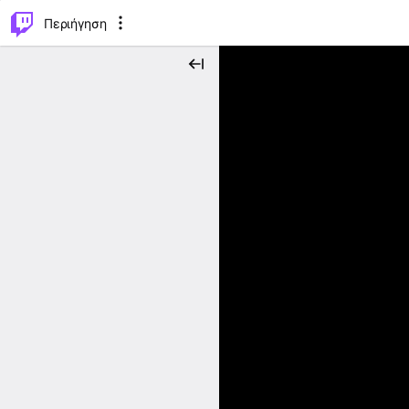
..
⌥
P
Περιήγηση