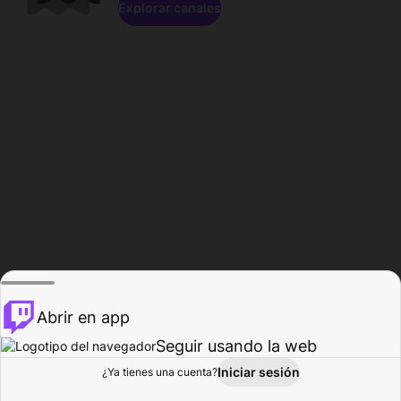
Explorar canales
Abrir en app
Seguir usando la web
Iniciar sesión
Página del
¿Ya tienes una cuenta?
Explorar
Actividad
Perfil
Creador