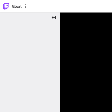
⌥
P
Gözat