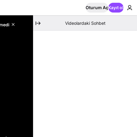
Oturum Aç
Kayıt ol
Videolardaki Sohbet
emedi