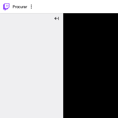
.
⌥
P
Procurar