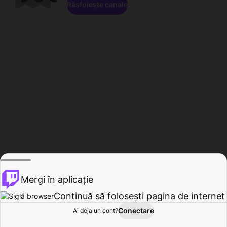
Răsfoiește canale
Mergi în aplicație
Continuă să folosești pagina de internet
Conectare
Ai deja un cont?
Acasă
Răsfoire
Activitate
Profil