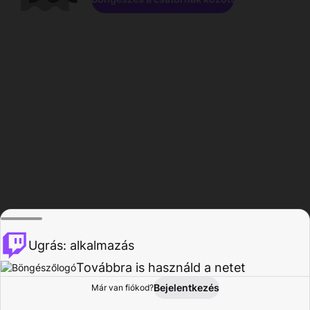
Ugrás: alkalmazás
Továbbra is használd a netet
Bejelentkezés
Már van fiókod?
Főoldal
Böngészés
Tevékenység
Profil