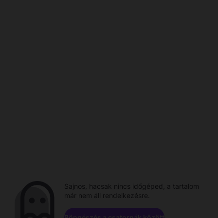
Sajnos, hacsak nincs időgéped, a tartalom
már nem áll rendelkezésre.
Böngészés a csatornák között