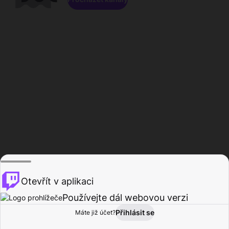
Otevřít v aplikaci
Používejte dál webovou verzi
Přihlásit se
Máte již účet?
Domů
Procházet
Aktivita
Profil