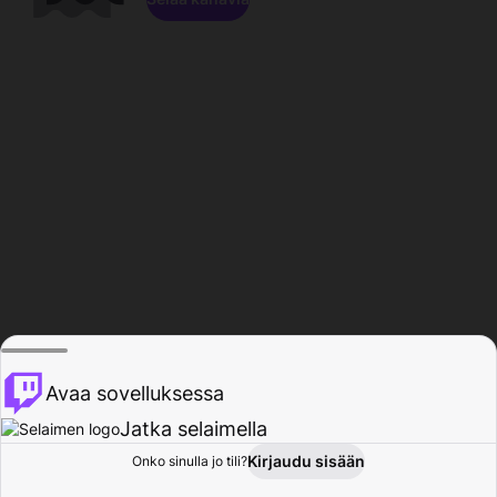
Avaa sovelluksessa
Jatka selaimella
Kirjaudu sisään
Onko sinulla jo tili?
Koti
Selaa
Toiminta
Profiili