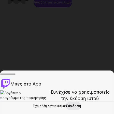
Αναζήτηση καναλιών
Μπες στο App
Συνέχισε να χρησιμοποιείς
την έκδοση ιστού
Σύνδεση
Έχεις ήδη λογαριασμό;
Αρχική σελίδα
Περιήγηση
Δραστηριότητα
Προφίλ