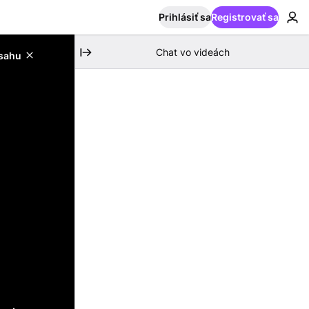
Prihlásiť sa
Registrovať sa
Chat vo videách
bsahu