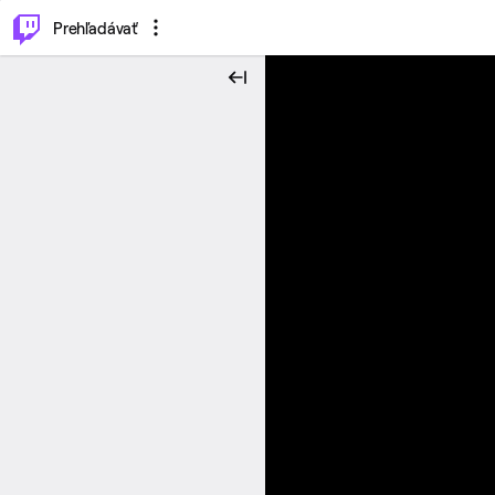
..
⌥
P
Prehľadávať