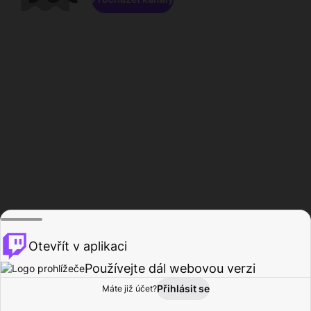
Otevřít v aplikaci
Používejte dál webovou verzi
Přihlásit se
Máte již účet?
Domů
Procházet
Aktivita
Profil